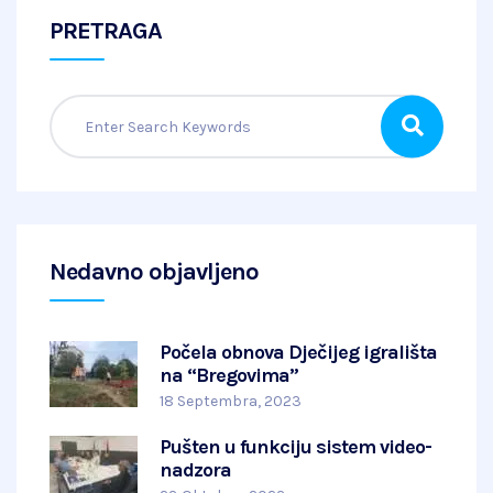
PRETRAGA
Nedavno objavljeno
Počela obnova Dječijeg igrališta
na “Bregovima”
18 Septembra, 2023
Pušten u funkciju sistem video-
nadzora