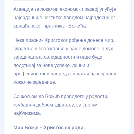
Агенција за локални економски развој упућује
најсрдачније честитке поводом најрадоснијег
хришћанског празника – Божића.
Нека празник Христовог рођења донесе мир,
здравље и благостање у ваше домове, а дух
заједништва, солидарности и наде буде
подстицај за нове успехе, лични и
професионални напредак и даљи развој наше
локалне заједнице.
Са жељом да Божић проведете у радости,
љубави и добром здрављу, са својим
најближима.
Мир Божји – Христос се роди!