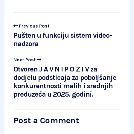
Previous Post
Pušten u funkciju sistem video-
nadzora
Next Post
Otvoren J A V N I P O Z I V za
dodjelu podsticaja za poboljšanje
konkurentnosti malih i srednjih
preduzeća u 2025. godini.
Post a Comment