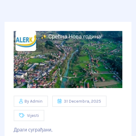
By
Admin
31 Decembra, 2025
Vijesti
Драги суграђани,