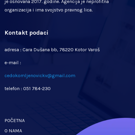
je osnovana 2017. godine. Agencija je neprofitna
organizacija i ima svojstvo pravnog lica.
Kontakt podaci
adresa : Cara Dušana bb, 78220 Kotor Varoš
e-mail :
cedokomljenovickv@gmail.com
telefon : 051 784-230
POČETNA
O NAMA