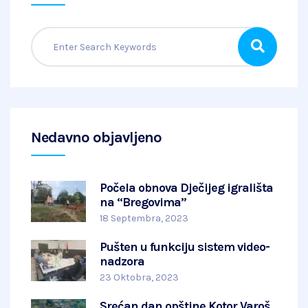
Nedavno objavljeno
Počela obnova Dječijeg igrališta
na “Bregovima”
18 Septembra, 2023
Pušten u funkciju sistem video-
nadzora
23 Oktobra, 2023
Srećan dan opštine Kotor Varoš