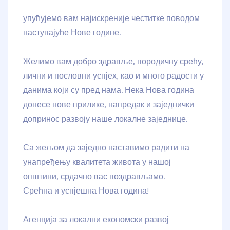
упућујемо вам најискреније честитке поводом
наступајуће Нове године.
Желимо вам добро здравље, породичну срећу,
лични и пословни успјех, као и много радости у
данима који су пред нама. Нека Нова година
донесе нове прилике, напредак и заједнички
допринос развоју наше локалне заједнице.
Са жељом да заједно наставимо радити на
унапређењу квалитета живота у нашој
општини, срдачно вас поздрављамо.
Срећна и успјешна Нова година!
Агенција за локални економски развој